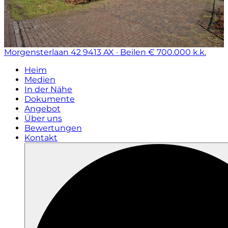
Morgensterlaan 42
9413 AX · Beilen
€ 700.000 k.k.
Heim
Medien
In der Nähe
Dokumente
Angebot
Über uns
Bewertungen
Kontakt