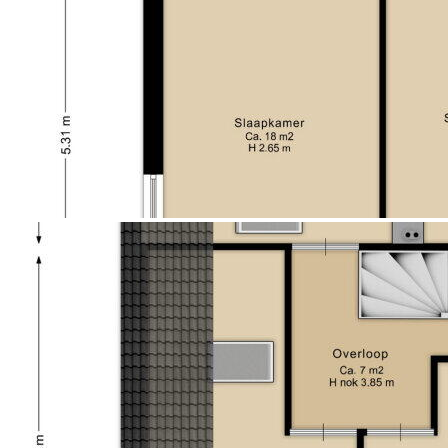
Autos, Ladesäule für das Auto;
- In der Nähe der Naturlandschaften Terhorsterzand
und Nationalpark Dwingelderveld;
- Zu Fuß erreichbar zu allen Einrichtungen und guten
Anschlüssen für Auto und ÖPNV.