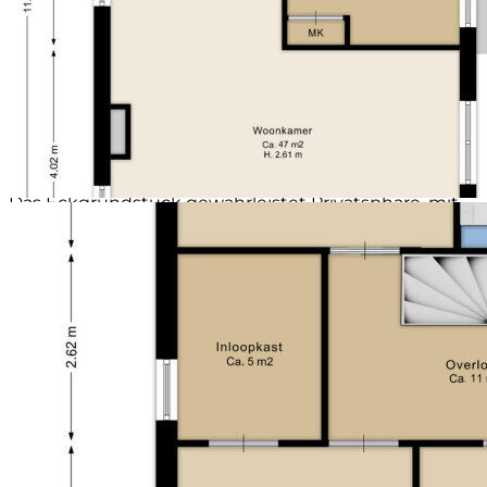
Capaciteit (garage)
1 auto
GARAGE
Voorzieningen (garage)
Elektra
Die angebaute Stein-Garage (ca. 23 m²) mit Carport
Soort parkeergelegenheid
Op eigen terrein
und elektrischer Garagentür hat eine Schiebetür zur
Hintercourt. Die Garage verfügt ebenfalls über
ausreichend Platz für Lagerung.
GARTEN
Der stilvoll mit Grün angelegte Garten ist
wartungsarm, bietet aber optimales Freizeitkomfort.
Das Eckgrundstück gewährleistet Privatsphäre, mit
verschiedenen Terrassen sowohl in der Sonne als
auch einem Platz im Schatten. Hinten im Garten ist
ein hölzernes Lager mit einer kleinen Überdachung
platziert.
STRENGE PUNKTE UND ERSCHLÄGGARIGKEITEN:
- Prachtvolles Jahrzehnt 30-Stil-Haus aus dem Jahr
2006, modernisiert im Jahr 2022;
- Stilvoll luxuriöse Küche und moderne Badezimmer;
- Ausgestattet mit 26 Solarmodulen, Klimaanlage und
Wassersoftner, Energieklasse A++;
- Gelegen aan de rand van de woonwijk Nagtegael;
- Parkplatz auf dem eigenen Gelände für mehrere