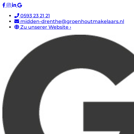
0593 23 21 21
midden-drenthe@groenhoutmakelaars.nl
Zu unserer Website ›