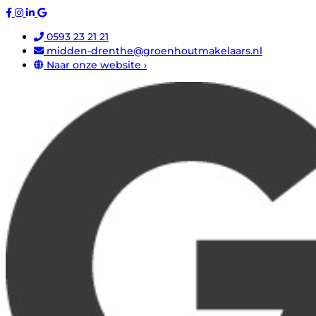
0593 23 21 21
midden-drenthe@groenhoutmakelaars.nl
Naar onze website ›